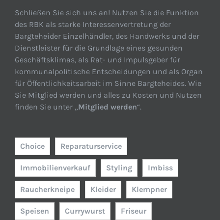
Schließen Sie sich uns an! Nutzen Sie die Funktion
des RBK als starke Interessenvertretung der
Bargteheider Einzelhändler, des Handwerks und der
Dienstleister für die Grundlage eines gesunden
Geschäftsklimas, als Rat- und Impulsgeber für
kommunalpolitische Entscheidungen und als Organ
für Öffentlichkeitsarbeit im Sinne Bargteheides. Wie
Sie Mitglied werden und alles zu Kosten und Nutzen
finden Sie unter „
Mitglied werden
“.
Choice
Reparaturservice
Immobilienverkauf
Styling
Imbiss
Raucherkneipe
Kleider
Klempner
Speisen
Currywurst
Friseur