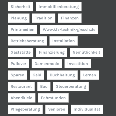
Sicherheit
Immobilienberatung
Planung
Tradition
Finanzen
Printmedien
Www.kfz-technik-gresch.de
Betriebsberatung
Installation
Gaststätte
Finanzierung
Gemütlichkeit
Pullover
Damenmode
Investition
Sparen
Geld
Buchhaltung
Lernen
Restaurant
Bau
Steuerberatung
Abendkleid
Fahrstunden
Pflegeberatung
Senioren
Individualität