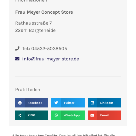
Frau Meyer Concept Store
Rathausstraße 7
22941 Bargteheide
Tel.: 04532-5038505
info@frau-meyer-store.de
Profil teilen
Facebook
Twitter
LinkedIn
XING
WhatsApp
Email
Alle Angaben ohne Gewähr. Das jeweilige Mitglied ist für die