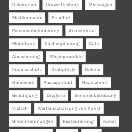
Dekoration
Umwelttechnik
Mietwagen
Medikamente
Friedhof
Personenbeförderung
Arzneimittel
Mobilfunk
Küchenplanung
Café
Absicherung
Pflegeprodukte
Finanzschutz
Grabpflege
Galerie
Handwerk
Passepartout
Haarschnitt
Beerdigung
Drogerie
Seniorenbetreuung
Vielfalt
Werteinschätzung von Kunst
Bildeinrahmungen
Restaurierung
Kunst