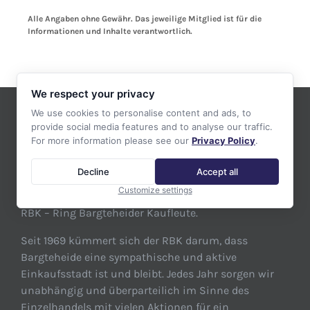
Alle Angaben ohne Gewähr. Das jeweilige Mitglied ist für die
Informationen und Inhalte verantwortlich.
We respect your privacy
We use cookies to personalise content and ads, to
provide social media features and to analyse our traffic.
For more information please see our
Privacy Policy
.
ÜBER DEN RING BARGTEHEIDER KAUFLEUTE
E.V.
Decline
Accept all
Customize settings
Herzlich willkommen auf der neuen Webseite des
RBK – Ring Bargteheider Kaufleute.
Seit 1969 kümmert sich der RBK darum, dass
Bargteheide eine sympathische und aktive
Einkaufsstadt ist und bleibt. Jedes Jahr sorgen wir
unabhängig und überparteilich im Sinne des
Einzelhandels mit vielen Aktionen für ein