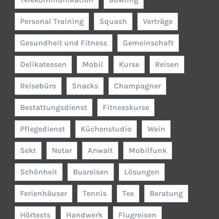
Personal Training
Squash
Verträge
Gesundheit und Fitness
Gemeinschaft
Delikatessen
Mobil
Kurse
Reisen
Reisebüro
Snacks
Champagner
Bestattungsdienst
Fitnesskurse
Pflegedienst
Küchenstudio
Wein
Sekt
Notar
Anwalt
Mobilfunk
Schönheit
Busreisen
Lösungen
Ferienhäuser
Tennis
Tee
Beratung
Hörtests
Handwerk
Flugreisen