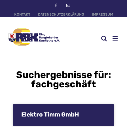
KONTAKT
DATENSCHUTZERKLÄRUNG
IMPRESSUM
Suchergebnisse für:
fachgeschäft
Elektro Timm GmbH