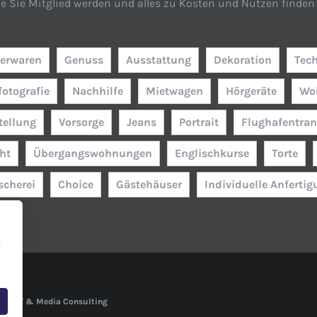
ie Sie Mitglied werden und alles zu Kosten und Nutzen finden 
erwaren
Genuss
Ausstattung
Dekoration
Tec
fotografie
Nachhilfe
Mietwagen
Hörgeräte
Wo
tellung
Vorsorge
Jeans
Portrait
Flughafentran
ht
Übergangswohnungen
Englischkurse
Torte
scherei
Choice
Gästehäuser
Individuelle Anferti
l
bs - IT & Media Consulting