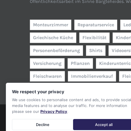
Öffentlichkeitsarbeit im Sinne Bargteheides. W
Monteurzimmer
Reparaturservice
Led
Griechische Küche
Flexibilität
Kinder
Personenbeförderung
Shirts
Videoers
Versicherung
Pflanzen
Kinderunterric
Fleischwaren
Immobilienverkauf
Flei
We respect your privacy
We use cookies to personalise content and ads, to provide socia
media features and to analyse our traffic. For more information
please see our
Privacy Policy
.
Decline
Accept all
©
2026 Ring Bargteheider Kaufleute e.V. | Webseite von
freshWe