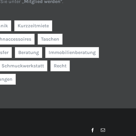
Sie unter „
Mitglied werden
“.
hnik
Kurzzeitmiete
hnaccessoires
Taschen
sfer
Beratung
Immobilienberatung
Schmuckwerkstatt
Recht
gungen