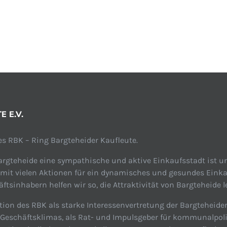
 E.V.
s RBK – Ring Bargteheider Kaufleute.
rgteheide eine sympathische und aktive Einkaufsstadt ist un
 mit vielen Aktionen für ein dynamisches und gesundes Einka
tsinhabern helfen wir so, die Attraktivität von Bargteheide l
tion des RBK als starke Interessenvertretung der Bargteheide
n Geschäftsklimas, als Rat- und Impulsgeber für kommunalpol