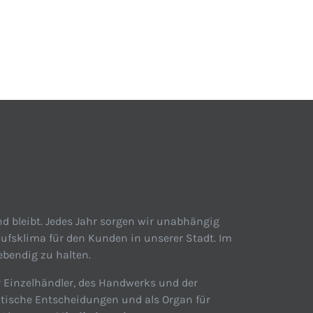
d bleibt. Jedes Jahr sorgen wir unabhängig
ufsklima für den Kunden in unserer Stadt. Im
ebendig zu halten.
r Einzelhändler, des Handwerks und der
itische Entscheidungen und als Organ für