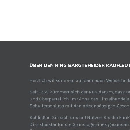
ÜBER DEN RING BARGTEHEIDER KAUFLEUTE
Herzlich willkommen auf der neuen Webseite de
Seit 1969 kümmert sich der RBK darum, dass Ba
und überparteilich im Sinne des Einzelhandels
Schulterschluss mit den ortsansässigen Geschäf
Schließen Sie sich uns an! Nutzen Sie die Funk
Dienstleister für die Grundlage eines gesunde