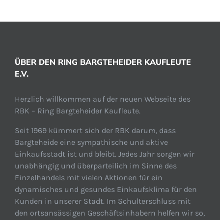
ÜBER DEN RING BARGTEHEIDER KAUFLEUTE
E.V.
Herzlich willkommen auf der neuen Webseite des
RBK – Ring Bargteheider Kaufleute.
Seit 1969 kümmert sich der RBK darum, dass
Bargteheide eine sympathische und aktive
Einkaufsstadt ist und bleibt. Jedes Jahr sorgen wir
unabhängig und überparteilich im Sinne des
Einzelhandels mit vielen Aktionen für ein
dynamisches und gesundes Einkaufsklima für den
Kunden in unserer Stadt. Im Schulterschluss mit
den ortsansässigen Geschäftsinhabern helfen wir so,