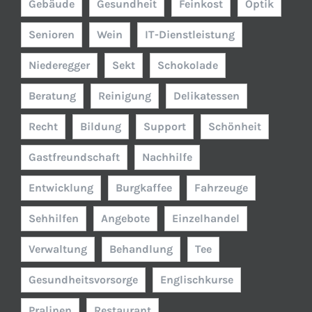
Gebäude
Gesundheit
Feinkost
Optik
Senioren
Wein
IT-Dienstleistung
Niederegger
Sekt
Schokolade
Beratung
Reinigung
Delikatessen
Recht
Bildung
Support
Schönheit
Gastfreundschaft
Nachhilfe
Entwicklung
Burgkaffee
Fahrzeuge
Sehhilfen
Angebote
Einzelhandel
Verwaltung
Behandlung
Tee
Gesundheitsvorsorge
Englischkurse
Pralinen
Restaurant