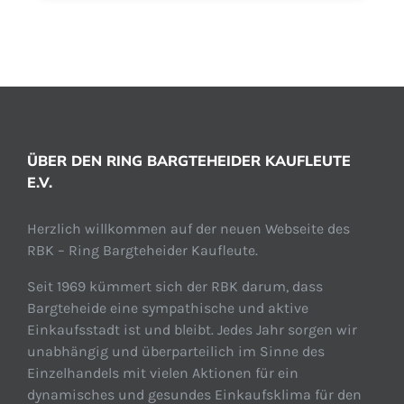
ÜBER DEN RING BARGTEHEIDER KAUFLEUTE
E.V.
Herzlich willkommen auf der neuen Webseite des
RBK – Ring Bargteheider Kaufleute.
Seit 1969 kümmert sich der RBK darum, dass
Bargteheide eine sympathische und aktive
Einkaufsstadt ist und bleibt. Jedes Jahr sorgen wir
unabhängig und überparteilich im Sinne des
Einzelhandels mit vielen Aktionen für ein
dynamisches und gesundes Einkaufsklima für den