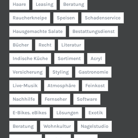
Haare
Leasing
Beratung
Raucherkneipe
Speisen
Schadenservice
Hausgemachte Salate
Bestattungsdienst
Bücher
Recht
Literatur
Indische Küche
Sortiment
Acryl
Versicherung
Styling
Gastronomie
Live-Musik
Atmosphäre
Feinkost
Nachhilfe
Fernseher
Software
E-Bikes. eBikes
Lösungen
Exotik
Beratung
Wohnkultur
Nagelstudio