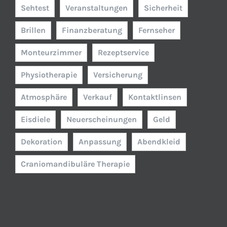
Sehtest
Veranstaltungen
Sicherheit
Brillen
Finanzberatung
Fernseher
Monteurzimmer
Rezeptservice
Physiotherapie
Versicherung
Atmosphäre
Verkauf
Kontaktlinsen
Eisdiele
Neuerscheinungen
Geld
Dekoration
Anpassung
Abendkleid
Craniomandibuläre Therapie