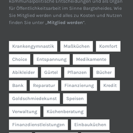
kommunalpolitische Entscheidungen und als Organ
für Öffentlichkeitsarbeit im Sinne Bargteheides. Wie
Sie Mitglied werden und alles zu Kosten und Nutzen
finden Sie unter „
Mitglied werden
“.
Krankengymnastik
Maßküchen
Komfort
Choice
Entspannung
Medikamente
Abikleider
Gürtel
Pflanzen
Bücher
Bank
Reparatur
Finanzierung
Kredit
Goldschmiedekunst
Speisen
Verwaltung
Küchenberatung
Finanzdienstleistungen
Einbauküchen