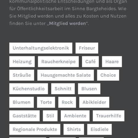
kommunalpolitische Entscheidungen und als Organ
für Öffentlichkeitsarbeit im Sinne Bargteheides. Wie
Sie Mitglied werden und alles zu Kosten und Nutzen
finden Sie unter „
Mitglied werden
“.
Unterhaltungselektronik
Friseur
Heizung
Raucherkneipe
Café
Haare
Sträuße
Hausgemachte Salate
Choice
Küchenstudio
Schnitt
Blusen
Blumen
Torte
Rock
Abikleider
Gaststätte
Stil
Ambiente
Trauerhilfe
Regionale Produkte
Shirts
Eisdiele