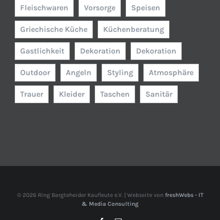
Fleischwaren
Vorsorge
Speisen
Griechische Küche
Küchenberatung
Gastlichkeit
Dekoration
Dekoration
Outdoor
Angeln
Styling
Atmosphäre
Trauer
Kleider
Taschen
Sanitär
©
2026 Ring Bargteheider Kaufleute e.V. | Webseite von
freshWebs - IT
& Media Consulting