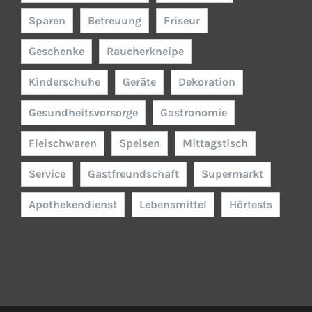
Sparen
Betreuung
Friseur
Geschenke
Raucherkneipe
Kinderschuhe
Geräte
Dekoration
Gesundheitsvorsorge
Gastronomie
Fleischwaren
Speisen
Mittagstisch
Service
Gastfreundschaft
Supermarkt
Apothekendienst
Lebensmittel
Hörtests