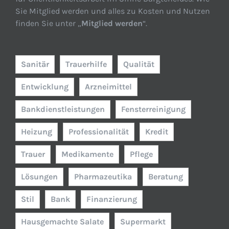
Sie Mitglied werden und alles zu Kosten und Nutzen
finden Sie unter „
Mitglied werden
“.
Sanitär
Trauerhilfe
Qualität
Entwicklung
Arzneimittel
Bankdienstleistungen
Fensterreinigung
Heizung
Professionalität
Kredit
Trauer
Medikamente
Pflege
Lösungen
Pharmazeutika
Beratung
Stil
Bank
Finanzierung
Hausgemachte Salate
Supermarkt