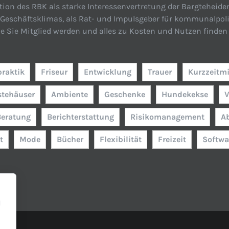
tion des RBK als starke Interessenvertretung der Bargteheide
n Geschäftsklimas, als Rat- und Impulsgeber für kommunalpol
ie Sie Mitglied werden und alles zu Kosten und Nutzen finden 
praktik
Friseur
Entwicklung
Trauer
Kurzzeitmi
stehäuser
Ambiente
Geschenke
Hundekekse
V
Beratung
Berichterstattung
Risikomanagement
A
t
Mode
Bücher
Flexibilität
Freizeit
Softwa
l