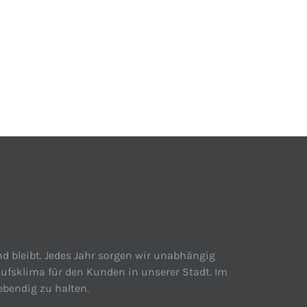
d bleibt. Jedes Jahr sorgen wir unabhängig
ufsklima für den Kunden in unserer Stadt. Im
ebendig zu halten.