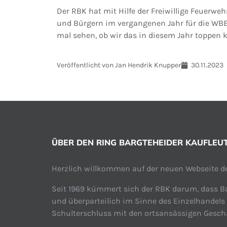
Der RBK hat mit Hilfe der Freiwillige Feuerwe
und Bürgern im vergangenen Jahr für die WB
mal sehen, ob wir das in diesem Jahr toppen 
Veröffentlicht von
Jan Hendrik Knupper
30.11.2023
ÜBER DEN RING BARGTEHEIDER KAUFLEUTE
Herzlich willkommen auf der neuen Webseite de
Seit 1969 kümmert sich der RBK darum, dass Ba
und überparteilich im Sinne des Einzelhandels
Schulterschluss mit den ortsansässigen Geschäf