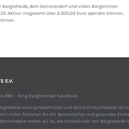
hr Bargteheide, dem Seniorendorf und vielen Bürgerinnen
EZS-Aktion insgesamt über 2.300,00 Euro spenden können,
können.
 E.V.
s RBK – Ring Bargteheider Kaufleute.
rgteheide eine sympathische und aktive Einkaufsstadt ist un
 mit vielen Aktionen für ein dynamisches und gesundes Einka
tsinhabern helfen wir so, die Attraktivität von Bargteheide l