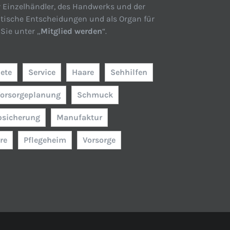
r Einzelhändler, des Handwerks und der
itische Entscheidungen und als Organ für
Sie unter „
Mitglied werden
“.
ete
Service
Haare
Sehhilfen
orsorgeplanung
Schmuck
bsicherung
Manufaktur
re
Pflegeheim
Vorsorge