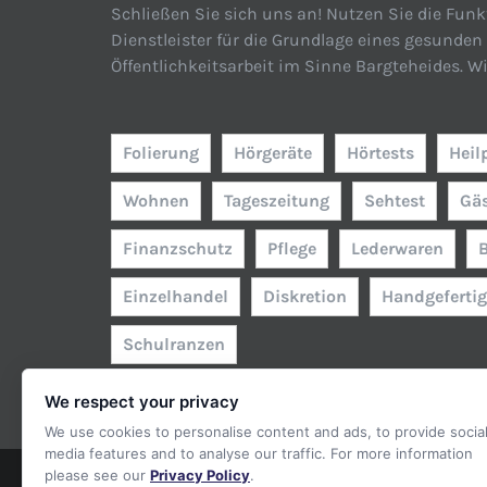
Schließen Sie sich uns an! Nutzen Sie die Funk
Dienstleister für die Grundlage eines gesunde
Öffentlichkeitsarbeit im Sinne Bargteheides. W
Folierung
Hörgeräte
Hörtests
Heil
Wohnen
Tageszeitung
Sehtest
Gä
Finanzschutz
Pflege
Lederwaren
Einzelhandel
Diskretion
Handgefertig
Schulranzen
We respect your privacy
We use cookies to personalise content and ads, to provide socia
media features and to analyse our traffic. For more information
please see our
Privacy Policy
.