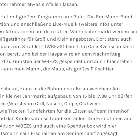
Unternehmer etwas einfallen lassen.
artet mit großem Programm auf: Rafi – Die Ein-Mann-Band –
ation und anschließend Live-Musik (weitere Infos unter
n Attraktionen auf dem lütten Wiehnachtsmarkt werden bei
ißgetränke für Groß und Klein angeboten. Dort steht auch
Euch zum Strahlen“ (WBEZS) bereit. Im Cafe Svensson steht
ion bereit und bei der Haspa wird an dem Nachmittag
ird zu Gunsten der WBEZS gespendet und auch hier stehen
 kann man Manni, die Maus, als großes Plüschtier
erscheint, kann in die Bahnhofstraße ausweichen: Am
n kleiner Jahrmarkt aufgebaut. Von 15 bis 17.30 Uhr dürfen
n (Wurst vom Grill, Naschi, Crepe, Glühwein,
owie Trecker-Rundfahrten für die Lütten auf dem Innenhof
nd das Kinderkarussell sind kostenlos. Die Einnahmen aus
 Aktion WBEZS und auch eine Spendenbox wird hier
htsmann sein Erscheinen am Seniorendorf zugesagt.