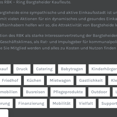
s RBK – Ring Bargteheider Kaufleute.
rgteheide eine sympathische und aktive Einkaufsstadt ist un
 mit vielen Aktionen für ein dynamisches und gesundes Einka
tsinhabern helfen wir so, die Attraktivität von Bargteheide l
tion des RBK als starke Interessenvertretung der Bargteheide
n Geschäftsklimas, als Rat- und Impulsgeber für kommunalpol
ie Sie Mitglied werden und alles zu Kosten und Nutzen finden 
kauf
Druck
Catering
Babytragen
Kinderhörger
Friedhof
Küchen
Mietwagen
Gastlichkeit
Kl
mobilien
Busreisen
Pflegeprodukte
Outdoor
erung
Finanzierung
Mobilität
Vielfalt
Suppor