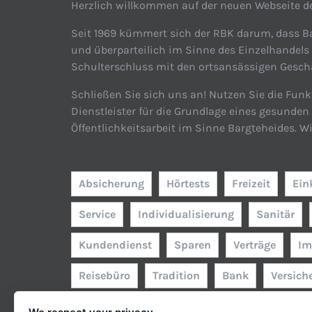
Herzlich willkommen auf der neuen Webseite de
Seit 1969 kümmert sich der RBK darum, dass Ba
und überparteilich im Sinne des Einzelhandels
Schulterschluss mit den ortsansässigen Geschäf
Schließen Sie sich uns an! Nutzen Sie die Funk
Dienstleister für die Grundlage eines gesunde
Öffentlichkeitsarbeit im Sinne Bargteheides. W
Absicherung
Hörtests
Freizeit
Ein
Service
Individualisierung
Sanitär
Kundendienst
Sparen
Verträge
Im
Reisebüro
Tradition
Bank
Versich