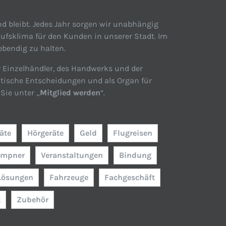
d bleibt. Jedes Jahr sorgen wir unabhängig
ufsklima für den Kunden in unserer Stadt. Im
ebendig zu halten.
r Einzelhändler, des Handwerks und der
itische Entscheidungen und als Organ für
Sie unter „
Mitglied werden
“.
äte
Hörgeräte
Geld
Flugreisen
empner
Veranstaltungen
Bindung
Lösungen
Fahrzeuge
Fachgeschäft
t
Zubehör