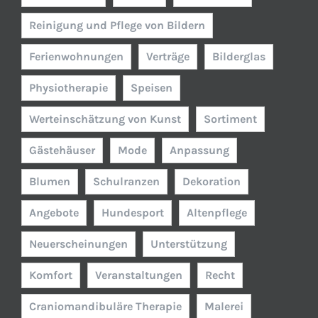
Reinigung und Pflege von Bildern
Ferienwohnungen
Verträge
Bilderglas
Physiotherapie
Speisen
Werteinschätzung von Kunst
Sortiment
Gästehäuser
Mode
Anpassung
Blumen
Schulranzen
Dekoration
Angebote
Hundesport
Altenpflege
Neuerscheinungen
Unterstützung
Komfort
Veranstaltungen
Recht
Craniomandibuläre Therapie
Malerei