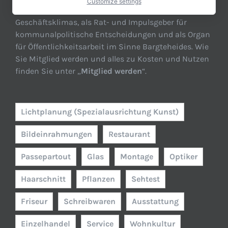
Customize settings
Dienstleister für die Grundlage eines gesunden
Geschäftsklimas, als Rat- und Impulsgeber für
kommunalpolitische Entscheidungen und als Organ
für Öffentlichkeitsarbeit im Sinne Bargteheides. Wie
Sie Mitglied werden und alles zu Kosten und Nutzen
finden Sie unter „
Mitglied werden
“.
Lichtplanung (Spezialausrichtung Kunst)
Bildeinrahmungen
Restaurant
Passepartout
Glas
Montage
Optiker
Haarschnitt
Pflanzen
Sehtest
Friseur
Schreibwaren
Ausstattung
Einzelhandel
Service
Wohnkultur