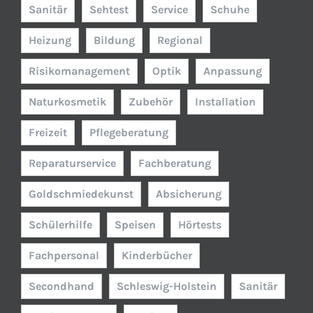
Sanitär
Sehtest
Service
Schuhe
Heizung
Bildung
Regional
Risikomanagement
Optik
Anpassung
Naturkosmetik
Zubehör
Installation
Freizeit
Pflegeberatung
Reparaturservice
Fachberatung
Goldschmiedekunst
Absicherung
Schülerhilfe
Speisen
Hörtests
Fachpersonal
Kinderbücher
Secondhand
Schleswig-Holstein
Sanitär