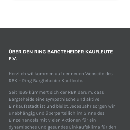
ÜBER DEN RING BARGTEHEIDER KAUFLEUTE
E.V.
Herzlich willkommen auf der neuen Webseite des
RBK – Ring Bargteheider Kaufleute.
Seit 1969 kümmert sich der RBK darum, dass
Bargteheide eine sympathische und aktive
Einkaufsstadt ist und bleibt. Jedes Jahr sorgen wir
unabhängig und überparteilich im Sinne des
Einzelhandels mit vielen Aktionen für ein
dynamisches und gesundes Einkaufsklima für den