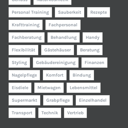
Personal Training
Sauberkeit
Rezepte
Krafttraining
Fachpersonal
Fachberatung
Behandlung
Handy
Flexibilität
Gästehäuser
Beratung
Styling
Gebäudereinigung
Finanzen
Nagelpflege
Komfort
Bindung
Eisdiele
Mietwagen
Lebensmittel
Supermarkt
Grabpflege
Einzelhandel
Transport
Technik
Vertrieb