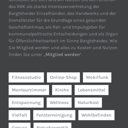
des RBK als starke Interessenvertretung der
Bargteheider Einzelhändler, des Handwerks und der
Dienstleister für die Grundlage eines gesunden
Geschäftsklimas, als Rat- und Impulsgeber für
kommunalpolitische Entscheidungen und als Organ
für Öffentlichkeitsarbeit im Sinne Bargteheides. Wie
Sie Mitglied werden und alles zu Kosten und Nutzen
finden Sie unter „
Mitglied werden
“.
Fitnessstudio
Online-Shop
Mobilfunk
Monteurzimmer
Kirche
Lebensmittel
Entspannung
Wellness
Naturkost
Vielfalt
Fensterreinigung
Wohlbefinden
Genuss
Naturkosmetik