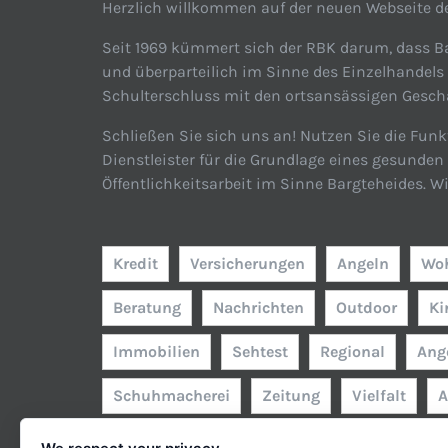
Herzlich willkommen auf der neuen Webseite de
Seit 1969 kümmert sich der RBK darum, dass Ba
und überparteilich im Sinne des Einzelhandels
Schulterschluss mit den ortsansässigen Geschäf
Schließen Sie sich uns an! Nutzen Sie die Funk
Dienstleister für die Grundlage eines gesunde
Öffentlichkeitsarbeit im Sinne Bargteheides. W
Kredit
Versicherungen
Angeln
Woh
Beratung
Nachrichten
Outdoor
Ki
Immobilien
Sehtest
Regional
Ang
Schuhmacherei
Zeitung
Vielfalt
A