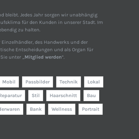
d bleibt. Jedes Jahr sorgen wir unabhängig
ufsklima für den Kunden in unserer Stadt. Im
ebendig zu halten.
r Einzelhändler, des Handwerks und der
itische Entscheidungen und als Organ für
Sie unter „
Mitglied werden
“.
Mobil
Passbilder
Technik
Lokal
Reparatur
Stil
Haarschnitt
Bau
derwaren
Bank
Wellness
Portrait