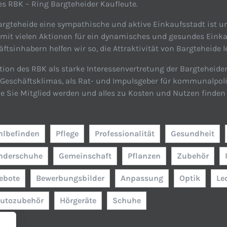
s RBK – Ring Bargteheider Kaufleute.
rgteheide eine sympathische und aktive Einkaufsstadt ist un
 mit vielen Aktionen für ein dynamisches und gesundes Einka
tsinhabern helfen wir so, die Attraktivität von Bargteheide l
tion des RBK als starke Interessenvertretung der Bargteheide
n Geschäftsklimas, als Rat- und Impulsgeber für kommunalpol
ie Sie Mitglied werden und alles zu Kosten und Nutzen finden 
lbefinden
Pflege
Professionalität
Gesundheit
nderschuhe
Gemeinschaft
Pflanzen
Zubehör
ebote
Bewerbungsbilder
Anpassung
Optik
Le
utozubehör
Hörgeräte
Schuhe