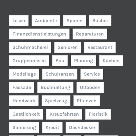
Lesen
Ambiente
Sparen
Bücher
Finanzdienstleistungen
Reparaturen
Schuhmacherei
Senioren
Restaurant
Gruppenreisen
Bau
Planung
Küchen
Modellage
Schulranzen
Service
Fassade
Buchhaltung
Ußböden
Handwerk
Spielzeug
Pflanzen
Gastlichkeit
Kreuzfahrten
Floristik
Sanierung
Kredit
Dachdecker