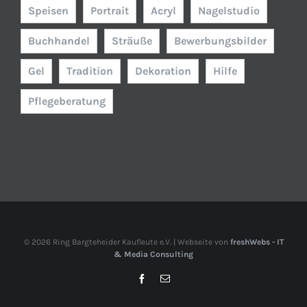
Speisen
Portrait
Acryl
Nagelstudio
Buchhandel
Sträuße
Bewerbungsbilder
Gel
Tradition
Dekoration
Hilfe
Pflegeberatung
©
2026 Ring Bargteheider Kaufleute e.V. | Webseite von
freshWebs - IT
& Media Consulting