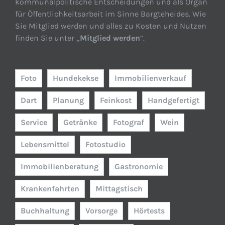
kommunalpolitische Entscheidungen und als Organ
für Öffentlichkeitsarbeit im Sinne Bargteheides. Wie
Sie Mitglied werden und alles zu Kosten und Nutzen
finden Sie unter „
Mitglied werden
“.
Foto
Hundekekse
Immobilienverkauf
Dart
Planung
Feinkost
Handgefertigt
Service
Getränke
Fotograf
Wein
Lebensmittel
Fotostudio
Immobilienberatung
Gastronomie
Krankenfahrten
Mittagstisch
Buchhaltung
Vorsorge
Hörtests