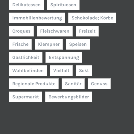
Delikatessen
Spirituosen
Immobilienbewertung
Schokolade; Körbe
Croques
Fleischwaren
Freizeit
Frische
Klempner
Speisen
Gastlichkeit
Entspannung
Wohlbefinden
Vielfalt
Sekt
Regionale Produkte
Sanitär
Genuss
Supermarkt
Bewerbungsbilder