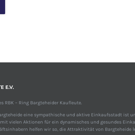
 E.V.
s RBK – Ring Bargteheider Kaufleute.
rgteheide eine sympathische und aktive Einkaufsstadt ist un
 mit vielen Aktionen für ein dynamisches und gesundes Einka
tsinhabern helfen wir so, die Attraktivität von Bargteheide l