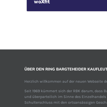
woXfit
ÜBER DEN RING BARGTEHEIDER KAUFLEUTE
Herzlich willkommen auf der neuen Webseite de
Seit 1969 kümmert sich der RBK darum, dass Ba
und überparteilich im Sinne des Einzelhandels
Schulterschluss mit den ortsansässigen Geschäf