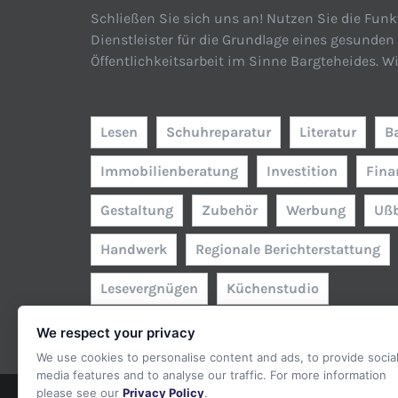
Schließen Sie sich uns an! Nutzen Sie die Funk
Dienstleister für die Grundlage eines gesunde
Öffentlichkeitsarbeit im Sinne Bargteheides. W
Lesen
Schuhreparatur
Literatur
B
Immobilienberatung
Investition
Fina
Gestaltung
Zubehör
Werbung
Uß
Handwerk
Regionale Berichterstattung
Lesevergnügen
Küchenstudio
We respect your privacy
We use cookies to personalise content and ads, to provide socia
media features and to analyse our traffic. For more information
please see our
Privacy Policy
.