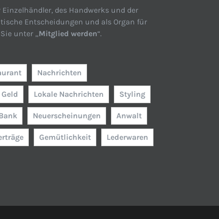
r Einzelhändler, des Handwerks und der
itische Entscheidungen und als Organ für
Sie unter „
Mitglied werden
“.
aurant
Nachrichten
Geld
Lokale Nachrichten
Styling
Bank
Neuerscheinungen
Anwalt
erträge
Gemütlichkeit
Lederwaren