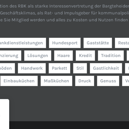
tion des RBK als starke Interessenvertretung der Bargteheide
n Geschäftsklimas, als Rat- und Impulsgeber für kommunalpol
ie Sie Mitglied werden und alles zu Kosten und Nutzen finden 
ankdienstleistungen
Hundesport
Gaststätte
Rest
nzierung
Lösungen
Haare
Kredit
Tradition
böden
Handwerk
Parkett
Stil
Gastlichkeit
Einbauküchen
Maßküchen
Druck
Genuss
V
l