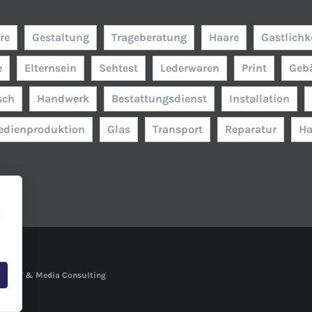
re
Gestaltung
Trageberatung
Haare
Gastlichk
e
Elternsein
Sehtest
Lederwaren
Print
Geb
sch
Handwerk
Bestattungsdienst
Installation
edienproduktion
Glas
Transport
Reparatur
Ha
l
bs - IT & Media Consulting