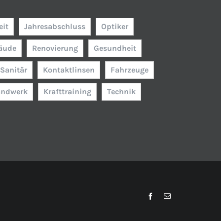
eit
Jahresabschluss
Optiker
äude
Renovierung
Gesundheit
Sanitär
Kontaktlinsen
Fahrzeuge
ndwerk
Krafttraining
Technik