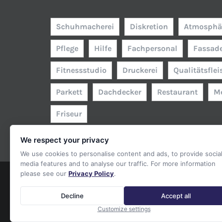
Schuhmacherei
Diskretion
Atmosphä
Pflege
Hilfe
Fachpersonal
Fassad
Fitnessstudio
Druckerei
Qualitätsflei
Parkett
Dachdecker
Restaurant
M
Friseur
We respect your privacy
We use cookies to personalise content and ads, to provide socia
media features and to analyse our traffic. For more information
please see our
Privacy Policy
.
Decline
Accept all
©
2026 Ring Bargteheider Kaufleute e.V. | Webseite von
freshWe
Customize settings