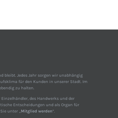
d bleibt. Jedes Jahr sorgen wir unabhängig
ufsklima für den Kunden in unserer Stadt. Im
ebendig zu halten.
r Einzelhändler, des Handwerks und der
itische Entscheidungen und als Organ für
Sie unter „
Mitglied werden
“.