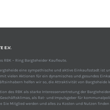
 E.V.
s RBK – Ring Bargteheider Kaufleute.
rgteheide eine sympathische und aktive Einkaufsstadt ist un
 mit vielen Aktionen für ein dynamisches und gesundes Einka
tsinhabern helfen wir so, die Attraktivität von Bargteheide l
tion des RBK als starke Interessenvertretung der Bargteheide
n Geschäftsklimas, als Rat- und Impulsgeber für kommunalpol
ie Sie Mitglied werden und alles zu Kosten und Nutzen finden 