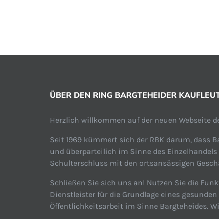
ÜBER DEN RING BARGTEHEIDER KAUFLEUTE
Herzlich willkommen auf der neuen Webseite de
Seit 1969 kümmert sich der RBK darum, dass Ba
und überparteilich im Sinne des Einzelhandels
Schulterschluss mit den ortsansässigen Geschäf
Schließen Sie sich uns an! Nutzen Sie die Funk
Dienstleister für die Grundlage eines gesunde
Öffentlichkeitsarbeit im Sinne Bargteheides. W