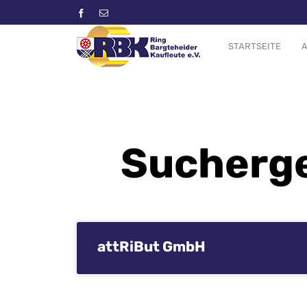
STARTSEITE
A
Sucherge
attRiBut GmbH