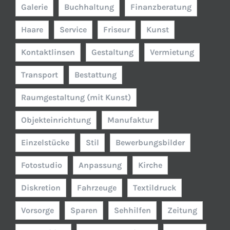
Galerie
Buchhaltung
Finanzberatung
Haare
Service
Friseur
Kunst
Kontaktlinsen
Gestaltung
Vermietung
Transport
Bestattung
Raumgestaltung (mit Kunst)
Objekteinrichtung
Manufaktur
Einzelstücke
Stil
Bewerbungsbilder
Fotostudio
Anpassung
Kirche
Diskretion
Fahrzeuge
Textildruck
Vorsorge
Sparen
Sehhilfen
Zeitung