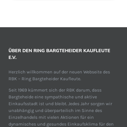
ÜBER DEN RING BARGTEHEIDER KAUFLEUTE
E.V.
Herzlich willkommen auf der neuen Webseite des
RBK – Ring Bargteheider Kaufleute.
Seit 1969 kümmert sich der RBK darum, dass
Bargteheide eine sympathische und aktive
Einkaufsstadt ist und bleibt. Jedes Jahr sorgen wir
unabhängig und überparteilich im Sinne des
Einzelhandels mit vielen Aktionen für ein
dynamisches und gesundes Einkaufsklima für den