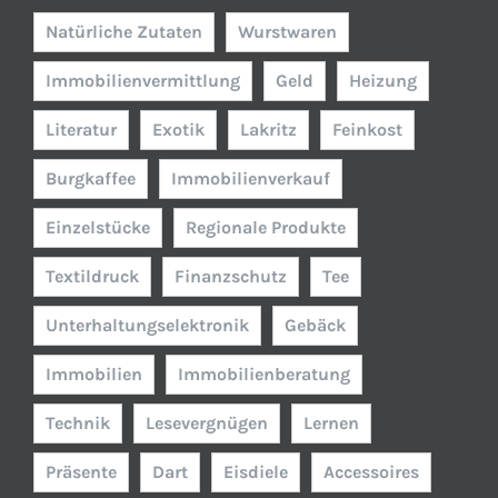
Natürliche Zutaten
Wurstwaren
Immobilienvermittlung
Geld
Heizung
Literatur
Exotik
Lakritz
Feinkost
Burgkaffee
Immobilienverkauf
Einzelstücke
Regionale Produkte
Textildruck
Finanzschutz
Tee
Unterhaltungselektronik
Gebäck
Immobilien
Immobilienberatung
Technik
Lesevergnügen
Lernen
Präsente
Dart
Eisdiele
Accessoires