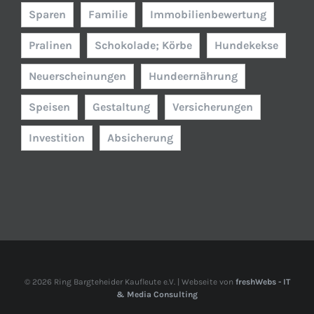
Sparen
Familie
Immobilienbewertung
Pralinen
Schokolade; Körbe
Hundekekse
Neuerscheinungen
Hundeernährung
Speisen
Gestaltung
Versicherungen
Investition
Absicherung
©
2026 Ring Bargteheider Kaufleute e.V. | Webseite von
freshWebs - IT
& Media Consulting