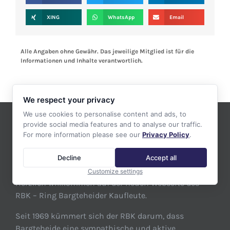
XING
WhatsApp
Email
Alle Angaben ohne Gewähr. Das jeweilige Mitglied ist für die
Informationen und Inhalte verantwortlich.
We respect your privacy
We use cookies to personalise content and ads, to
provide social media features and to analyse our traffic.
For more information please see our
Privacy Policy
.
ÜBER DEN RING BARGTEHEIDER KAUFLEUTE
E.V.
Decline
Accept all
Customize settings
Herzlich willkommen auf der neuen Webseite des
RBK – Ring Bargteheider Kaufleute.
Seit 1969 kümmert sich der RBK darum, dass
Bargteheide eine sympathische und aktive