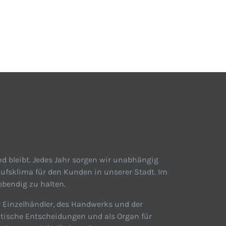
d bleibt. Jedes Jahr sorgen wir unabhängig
ufsklima für den Kunden in unserer Stadt. Im
ebendig zu halten.
r Einzelhändler, des Handwerks und der
itische Entscheidungen und als Organ für