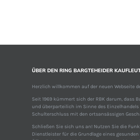
ÜBER DEN RING BARGTEHEIDER KAUFLEUTE
Herzlich willkommen auf der neuen Webseite de
Seit 1969 kümmert sich der RBK darum, dass Ba
und überparteilich im Sinne des Einzelhandels
Schulterschluss mit den ortsansässigen Geschäf
Schließen Sie sich uns an! Nutzen Sie die Funk
Dienstleister für die Grundlage eines gesunde