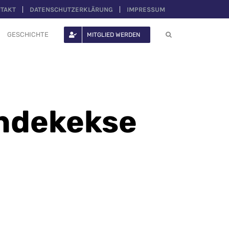
TAKT
DATENSCHUTZERKLÄRUNG
IMPRESSUM
GESCHICHTE
MITGLIED WERDEN
undekekse