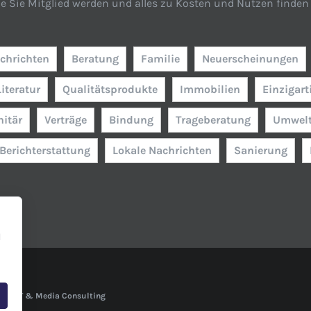
ie Sie Mitglied werden und alles zu Kosten und Nutzen finden 
chrichten
Beratung
Familie
Neuerscheinungen
Literatur
Qualitätsprodukte
Immobilien
Einzigart
nitär
Verträge
Bindung
Trageberatung
Umwelt
Berichterstattung
Lokale Nachrichten
Sanierung
l
bs - IT & Media Consulting