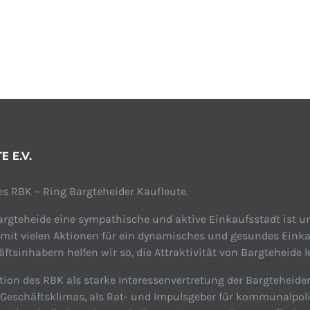
 E.V.
s RBK – Ring Bargteheider Kaufleute.
rgteheide eine sympathische und aktive Einkaufsstadt ist un
 mit vielen Aktionen für ein dynamisches und gesundes Einka
tsinhabern helfen wir so, die Attraktivität von Bargteheide l
tion des RBK als starke Interessenvertretung der Bargteheide
n Geschäftsklimas, als Rat- und Impulsgeber für kommunalpol