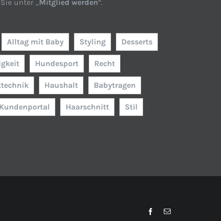
Sie unter „
Mitglied werden
“.
Alltag mit Baby
Styling
Desserts
igkeit
Hundesport
Recht
technik
Haushalt
Babytragen
Kundenportal
Haarschnitt
Stil